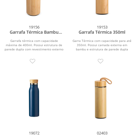
19156
19153
Garrafa Térmica Bambu
Garrafa Térmica 350ml
400ml
Garrafa térmica com capacidade
Garra Térmica com capacidade para até
máxima de 400ml. Possui estrutura de
350ml. Possui camada externa em
parede dupla com revestimento externo
bambu e estrutura de parede dupla
em bambu e parte...
com interior em...
19072
02403