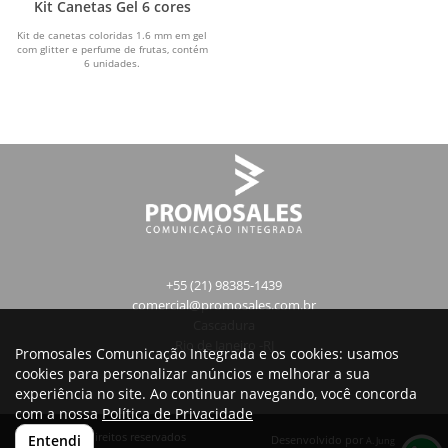
Kit Canetas Gel 6 cores
Kit de canetas coloridas 1.6 mm em gel
com glitter e perfume de frutas, contém
6 unidades.
+55 (21) 98385-1439
comercial@promosales.com.br
Cascadura
Rio de Janeiro -RJ
Promosales Comunicação Integrada e os cookies: usamos
cookies para personalizar anúncios e melhorar a sua
experiência no site. Ao continuar navegando, você concorda
com a nossa
Política de Privacidade
Todos os direitos reservados
Entendi
Desenvolvido por
A. Jung