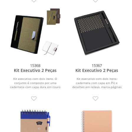
15368
15367
Kit Executivo 2 Peças
Kit Executivo 2 Peças
Kit executivo com dois itens. O
Kit executivo com dois itens:
conjunto é composto por uma
caderneta com capa em PU e
caderneta com capa dura em couro
detalhes em relevo, marca-páginas
sintético revestido com fibra...
em fita de cetim e cerca de 80...