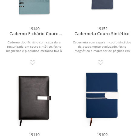
19140
19152
Caderno Fichário Couro
Caderneta Couro Sintético
Sintético
Caderno tipo fichário com capa dura
Caderneta com capa em couro sintético
texturizada em couro sintético, fecho
de acabamento aveludado, fecho
magnético e plaquinha metálica fixa à
magnético e marcador de páginas em
aba....
fita de cetim....
19110
19109