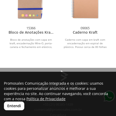
15366
09065
Bloco de Anotações Kraft
Caderno Kraft
com Caneta
Bloco de anotações com capa em
Caderno com capa em kraft com
kraft, encadernação Wire-O, porta-
encadernação em espiral de
caneta e fechamento em elástico,
plástico. Possui cerca de 80 folhas
além de disco...
com pautas.
Promosales Comunicação Integrada e os cookies: usamos
cookies para personalizar anúncios e melhorar a sua
experiência no site. Ao continuar navegando, você concorda
com a nossa
Política de Privacidade
+55 (21) 98385-1439
Entendi
comercial@promosales.com.br
Cascadura