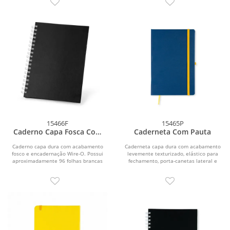
15466F
15465P
Caderno Capa Fosca Com
Caderneta Com Pauta
Pauta
Caderno capa dura com acabamento
Caderneta capa dura com acabamento
fosco e encadernação Wire-O. Possui
levemente texturizado, elástico para
aproximadamente 96 folhas brancas
fechamento, porta-canetas lateral e
pautadas de 75...
marca-páginas...