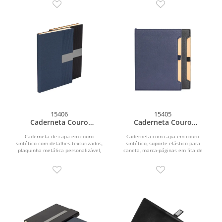
15406
15405
Caderneta Couro
Caderneta Couro
Sintético
Sintético
Caderneta de capa em couro
Caderneta com capa em couro
sintético com detalhes texturizados,
sintético, suporte elástico para
plaquinha metálica personalizável,
caneta, marca-páginas em fita de
marca-páginas em fita...
cetim e aproximadamente 96...