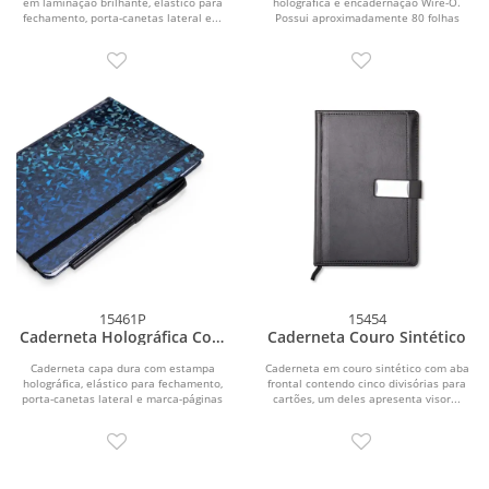
em laminação brilhante, elástico para
holográfica e encadernação Wire-O.
fechamento, porta-canetas lateral e...
Possui aproximadamente 80 folhas
brancas pautadas de 75...
15461P
15454
Caderneta Holográfica Com
Caderneta Couro Sintético
Pauta
Caderneta capa dura com estampa
Caderneta em couro sintético com aba
holográfica, elástico para fechamento,
frontal contendo cinco divisórias para
porta-canetas lateral e marca-páginas
cartões, um deles apresenta visor...
em fita de...