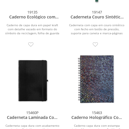
19135
19147
Caderno Ecológico com
Caderneta Couro Sintético
Caneta
Com Caneta
Caderno de capa dura em papel kraft
Caderneta com capa em couro sintético
com detalhe vazado em formato do
com fecho em botão de pressão,
símbolo da reciclagem, folha de guarda
suporte para caneta e marca-páginas
colorida,...
em fita de...
15460P
15463
Caderneta Laminada Com
Caderno Holográfico Com
Pauta
Pauta
Caderneta capa dura com acabamento
Caderno capa dura com estampa