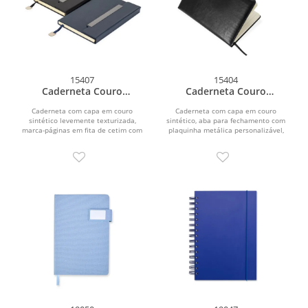
15407
15404
Caderneta Couro
Caderneta Couro
Sintético
Sintético
Caderneta com capa em couro
Caderneta com capa em couro
sintético levemente texturizada,
sintético, aba para fechamento com
marca-páginas em fita de cetim com
plaquinha metálica personalizável,
plaquinha metálica...
marca-páginas em fita...