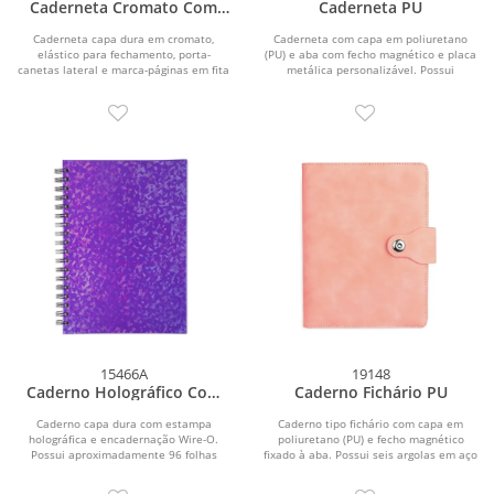
Caderneta Cromato Com
Caderneta PU
Pauta
Caderneta capa dura em cromato,
Caderneta com capa em poliuretano
elástico para fechamento, porta-
(PU) e aba com fecho magnético e placa
canetas lateral e marca-páginas em fita
metálica personalizável. Possui
de cetim. Possui...
aproximadamente...
15466A
19148
Caderno Holográfico Com
Caderno Fichário PU
Pauta
Caderno capa dura com estampa
Caderno tipo fichário com capa em
holográfica e encadernação Wire-O.
poliuretano (PU) e fecho magnético
Possui aproximadamente 96 folhas
fixado à aba. Possui seis argolas em aço
brancas pautadas de 75...
carbono,...