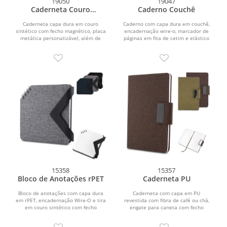
19050
19047
Caderneta Couro
Caderno Couchê
Sintético
Caderneta capa dura em couro
Caderno com capa dura em couchê,
sintético com fecho magnético, placa
encadernação wire-o, marcador de
metálica personalizável, além de
páginas em fita de cetim e elástico
marca-página em...
para fechamento....
15358
15357
Bloco de Anotações rPET
Caderneta PU
Bloco de anotações com capa dura
Caderneta com capa em PU
em rPET, encadernação Wire-O e tira
revestida com fibra de café ou chá,
em couro sintético com fecho
engate para caneta com fecho
magnético. Possui...
magnético e placa metálica,...