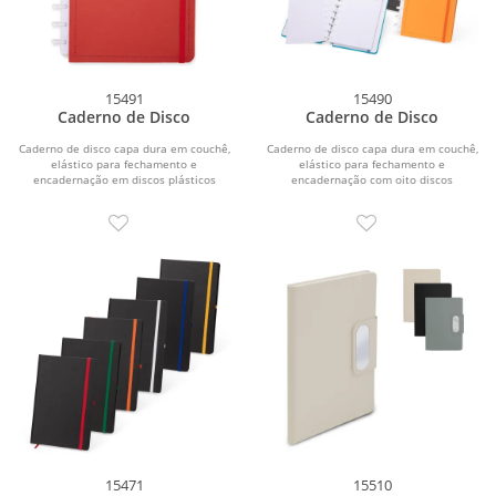
15491
15490
Caderno de Disco
Caderno de Disco
Caderno de disco capa dura em couchê,
Caderno de disco capa dura em couchê,
elástico para fechamento e
elástico para fechamento e
encadernação em discos plásticos
encadernação com oito discos
reposicionáveis que...
plásticos...
15471
15510