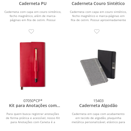
Caderneta PU
Caderneta Couro Sintético
Caderneta com capa em couro sintético,
Caderneta com capa em couro sintético,
fecho magnético, além de marca-
fecho magnético e marca-páginas em
páginas em fita de cetim. Possui
fita de cetim. Possui aproximadamente
aproximadamente...
112...
07050*CP*
15403
Kit para Anotações com
Caderneta Algodão
Caneta
Para quem busca registrar anotações
Caderneta em capa com acabamento
de forma prática e acessível, nosso Kit
em tecido de algodão, plaquinha
para Anotações com Caneta é a
metálica personalizável, elástico para
escolha...
fechamento,...