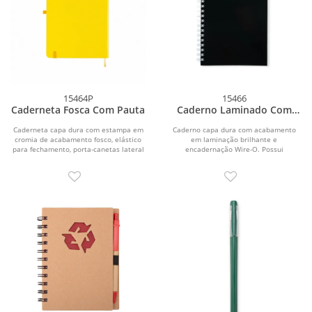
15464P
15466
Caderneta Fosca Com Pauta
Caderno Laminado Com
Pauta
Caderneta capa dura com estampa em
Caderno capa dura com acabamento
cromia de acabamento fosco, elástico
em laminação brilhante e
para fechamento, porta-canetas lateral
encadernação Wire-O. Possui
e...
aproximadamente 96 folhas brancas...