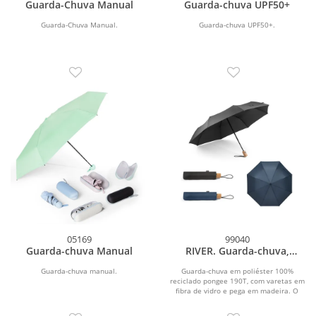
Guarda-Chuva Manual
Guarda-chuva UPF50+
Guarda-Chuva Manual.
Guarda-chuva UPF50+.
05169
99040
Guarda-chuva Manual
RIVER. Guarda-chuva,
dobrável, em poliéster
100% reciclado pongee 190T
Guarda-chuva manual.
Guarda-chuva em poliéster 100%
reciclado pongee 190T, com varetas em
com abertura e fecho
fibra de vidro e pega em madeira. O
automático
guarda-chuva...