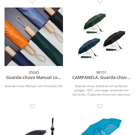
05045
99151
Guarda-chuva Manual com
CAMPANELA. Guarda-chuva,
Proteção UV
dobrável, em 190T pongee
com abertura e fecho
Guarda-chuva Manual com Proteção UV.
Guarda-chuva dobrável em poliéster
pongee 190T, com pega revestida em
automático
borracha. O guarda-chuva tem abertura
e fecho...