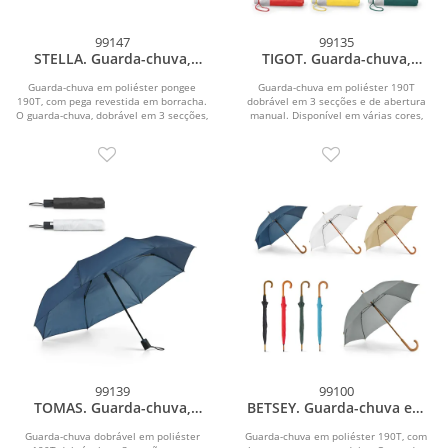
99147
99135
STELLA. Guarda-chuva,
TIGOT. Guarda-chuva,
dobrável, em pongee 190T
dobrável, em poliéster 190T
com abertura e fecho
Guarda-chuva em poliéster pongee
Guarda-chuva em poliéster 190T
190T, com pega revestida em borracha.
automático
dobrável em 3 secções e de abertura
O guarda-chuva, dobrável em 3 secções,
manual. Disponível em várias cores,
tem...
com interior em...
99139
99100
TOMAS. Guarda-chuva,
BETSEY. Guarda-chuva em
dobrável, em poliéster 190T
poliéster 190T
com abertura automática
Guarda-chuva dobrável em poliéster
Guarda-chuva em poliéster 190T, com