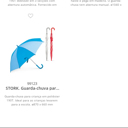
190T dobrável em 3 secções com
haste e pega em madeira. O guarda-
abertura automática. Fornecido em
chuva tem abertura manual. ø1040 x
bolsa. ø980 x 295...
885 mm
99123
STORK. Guarda-chuva para
criança em poliéster 190T
Guarda-chuva para criança em poliéster
190T. Ideal para as crianças levarem
para a escola. ø870 x 660 mm