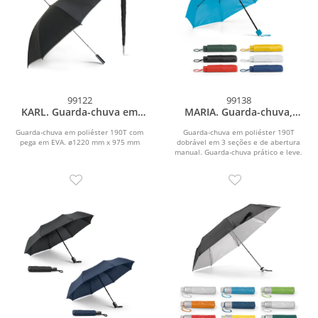
99122
99138
KARL. Guarda-chuva em
MARIA. Guarda-chuva,
poliéster 190T
dobrável, em poliéster 190T
Guarda-chuva em poliéster 190T com
Guarda-chuva em poliéster 190T
pega em EVA. ø1220 mm x 975 mm
dobrável em 3 seções e de abertura
manual. Guarda-chuva prático e leve.
Fornecido em...