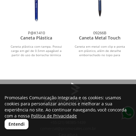
P@K1410
09266B
Caneta Plástica
Caneta Metal Touch
Caneta plástica com tampa. Possui
Caneta em metal com clip e ponta
carga em gel de 0.5mm apagável a
em plástico, além de detalhe
partir do uso da borracha térmica
emborrachado no topo para
fixa à ponteira.
interação com dispositivos de...
Promosales Comunicação Integrada e os cookies: usamos
cookies para personalizar anúncios e melhorar a sua
experiência no site. Ao continuar navegando, você concorda
com a nossa
Política de Privacidade
+55 (21) 98385-1439
Entendi
comercial@promosales.com.br
Cascadura