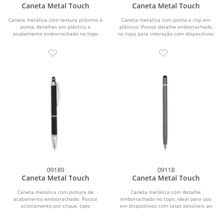
Caneta Metal Touch
Caneta Metal Touch
Caneta metálica com textura próximo à
Caneta metálica com ponta e clip em
ponta, detalhes em plástico e
plástico. Possui detalhe emborrachado
acabamento emborrachado no topo
no topo para interação com dispositivos
para o uso em...
de...
09189
09118
Caneta Metal Touch
Caneta Metal Touch
Caneta metálica com pintura de
Caneta metálica com detalhe
acabamento emborrachado. Possui
emborrachado no topo, ideal para uso
acionamento por clique, topo
em dispositivos com telas sensíveis ao
emborrachado para uso em...
toque. Possui...