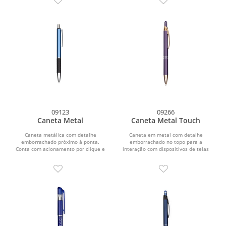
09123
09266
Caneta Metal
Caneta Metal Touch
Caneta metálica com detalhe
Caneta em metal com detalhe
emborrachado próximo à ponta.
emborrachado no topo para a
Conta com acionamento por clique e
interação com dispositivos de telas
carga esferográfica azul de...
sensíveis ao toque. Conta com...