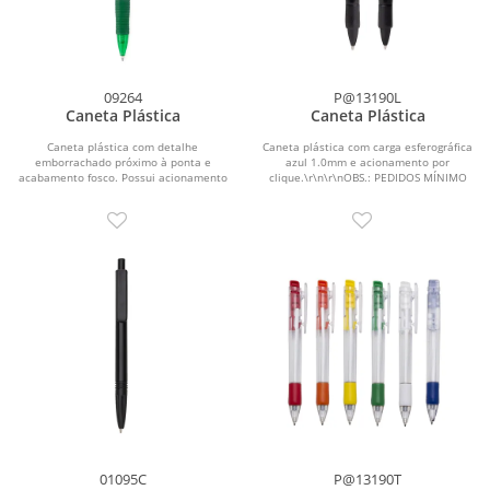
09264
P@13190L
Caneta Plástica
Caneta Plástica
Caneta plástica com detalhe
Caneta plástica com carga esferográfica
emborrachado próximo à ponta e
azul 1.0mm e acionamento por
acabamento fosco. Possui acionamento
clique.\r\n\r\nOBS.: PEDIDOS MÍNIMO
por clique e carga...
DE 50 PEÇAS!
01095C
P@13190T