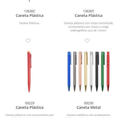
13630C
13630T
Caneta Plástica
Caneta Plástica
Caneta Plástica.
Caneta plástica com corpo translúcido,
acionamento por clique e carga
esferográfica azul de 1,0mm.
09229
09230
Caneta Plástica
Caneta Metal
Caneta plástica com acionamento por
Caneta metálica com acabamento