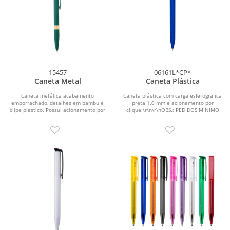
15457
06161L*CP*
Caneta Metal
Caneta Plástica
Caneta metálica acabamento
Caneta plástica com carga esferográfica
emborrachado, detalhes em bambu e
preta 1.0 mm e acionamento por
clipe plástico. Possui acionamento por
clique.\r\n\r\nOBS.: PEDIDOS MÍNIMO
clique e carga...
DE 50 PEÇAS!