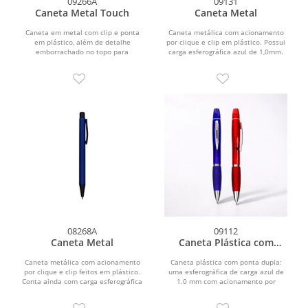
09266A
09131
Caneta Metal Touch
Caneta Metal
Caneta em metal com clip e ponta
Caneta metálica com acionamento
em plástico, além de detalhe
por clique e clip em plástico. Possui
emborrachado no topo para
carga esferográfica azul de 1,0mm.
interação com dispositivos de...
08268A
09112
Caneta Metal
Caneta Plástica com
Marca-Texto
Caneta metálica com acionamento
Caneta plástica com ponta dupla:
por clique e clip feitos em plástico.
uma esferográfica de carga azul de
Conta ainda com carga esferográfica
1.0 mm com acionamento por
azul de 1,0 mm.
rotação e outra, na parte...