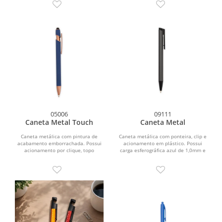
05006
09111
Caneta Metal Touch
Caneta Metal
Caneta metálica com pintura de
Caneta metálica com ponteira, clip e
acabamento emborrachada. Possui
acionamento em plástico. Possui
acionamento por clique, topo
carga esferográfica azul de 1,0mm e
emborrachado para uso em...
acionamento por...