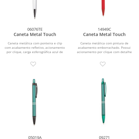
06076TE
14949C
Caneta Metal Touch
Caneta Metal Touch
Caneta metálica com ponteira e clip
Caneta metálica com pintura de
com acabamento refletivo, acionamento
acabamento emborrachado. Possui
por clique, carga esferográfica azul de
acionamento por clique com detalhe
1,0 mm e...
emborrachado no topo para...
05019A
09271