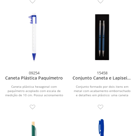
09254
15458
Caneta Plástica Paquímetro
Conjunto Caneta e Lapiseira
Metal
Caneta plástica hexagonal com
Conjunto formado por dois itens em
paquímetro acoplado com escala de
metal com acabamento emborrachado
medição de 10 cm. Possui acionamento
e detalhes em plástico: uma caneta
por clique e carga...
com acionamento por...