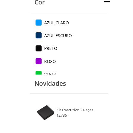
Cor
AZUL CLARO
AZUL ESCURO
PRETO
ROXO
VERDE
Novidades
VERMELHO
COLORIDO
Kit Executivo 2 Peças
12736