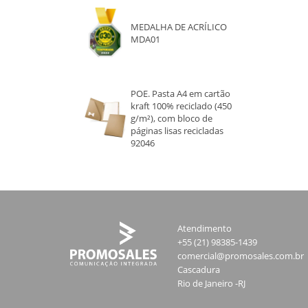
MEDALHA DE ACRÍLICO
MDA01
POE. Pasta A4 em cartão
kraft 100% reciclado (450
g/m²), com bloco de
páginas lisas recicladas
92046
Atendimento
+55 (21) 98385-1439
comercial@promosales.com.br
Cascadura
Rio de Janeiro -RJ