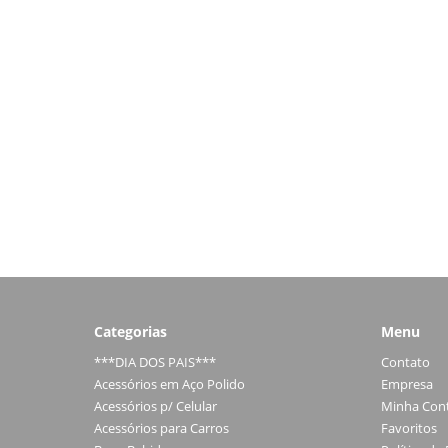
Categorias
Menu
***DIA DOS PAIS***
Contato
Acessórios em Aço Polido
Empresa
Acessórios p/ Celular
Minha Con
Acessórios para Carros
Favoritos