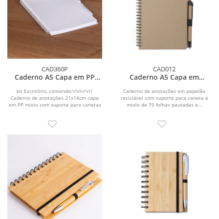
CAD360P
CAD012
Caderno A5 Capa em PP
Caderno A5 Capa em
com caneta
Papelão Reciclado c/ Caneta
kit Escritório, contendo:\r\n\r\n1
Caderno de anotações em papelão
Caderno de anotações 21x14cm capa
reciclável com suporte para caneta e
em PP misto com suporte para canetas
miolo de 70 folhas pautadas e...
e miolo 70...