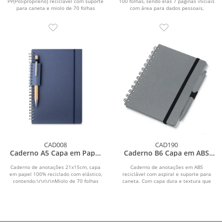
PP(Polipropileno) reciclável com suporte
100 folhas, sendo elas 7 páginas iniciais
para caneta e miolo de 70 folhas
com área para dados pessoais,
brancas...
calendário...
CAD008
CAD190
Caderno A5 Capa em Papel
Caderno B6 Capa em ABS
Reciclado
com Caneta
Caderno de anotações 21x15cm, capa
Caderno de anotações em ABS
em papel 100% reciclado com elástico,
reciclável com aspiral e suporte para
contendo:\r\n\r\nMiolo de 70 folhas
caneta. Com capa dura e textura que
pautadas na...
imita pedra ,...