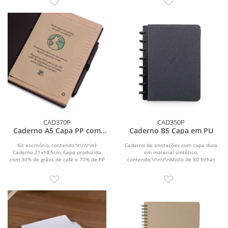
CAD370P
CAD350P
Caderno A5 Capa PP com
Caderno B5 Capa em PU
Caneta
Kit escritório, contendo:\r\n\r\n1
Caderno de anotações com capa dura
Caderno 21x14,5cm, Capa produzida
em material sintético,
com 30% de grãos de café e 70% de PP
contendo:\r\n\r\nMiolo de 80 folhas
misto, com...
pautadas na cor...