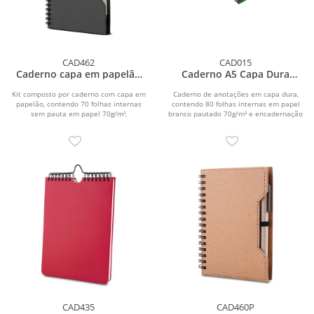
CAD462
CAD015
Caderno capa em papelão
Caderno A5 Capa Dura
reciclado com caneta
(21x14,5)
Kit composto por caderno com capa em
Caderno de anotações em capa dura,
papelão, contendo 70 folhas internas
contendo 80 folhas internas em papel
sem pauta em papel 70g/m²,
branco pautado 70g/m² e encadernação
acompanhado de blocos...
em espiral...
CAD435
CAD460P