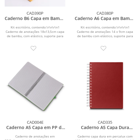
CAD390P
CAD380P
Caderno B6 Capa em Bambu
Caderno A6 Capa em Bambu
com caneta (18x13cm)
com caneta (14x09cm)
Kit escritório, contendo:\r\n\r\n1
Kit escritório, contendo:\r\n\r\n1
Caderno de anotações 18x13,5cm capa
Caderno de anotações 14 x 9cm capa
de bambu, com elástico, suporte para
de bambu com elástico, suporte para
canetas e...
canetas e...
CAD004E
CAD335
Caderno A5 Capa em PP de
Caderno A5 Capa Dura
anotações
Percalux
Caderno de anotações em
Caderno capa dura em percalux com