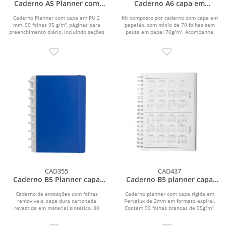
Caderno A5 Planner com
Caderno A6 capa em
capa em PU
papelão reciclado com
caneta
Caderno Planner com capa em PU 2
Kit composto por caderno com capa em
mm, 90 folhas 95 g/m², páginas para
papelão, com miolo de 70 folhas sem
preenchimento diário, incluindo seções
pauta em papel 70g/m². Acompanha
de...
caneta...
CAD355
CAD437
Caderno B5 Planner capa
Caderno B5 planner capa
dura
em Percalux
Caderno de anotações com folhas
Caderno planner com capa rígida em
removíveis, capa dura cartonada
Percalux de 2mm em formato espiral.
revestida em material sintético, 80
Contém 90 folhas brancas de 95g/m².
folhas pautadas 75...
Folhas...