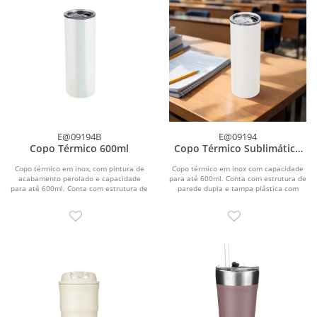
E@09194B
E@09194
Copo Térmico 600ml
Copo Térmico Sublimático
600ml
Copo térmico em inox, com pintura de
Copo térmico em inox com capacidade
acabamento perolado e capacidade
para até 600ml. Conta com estrutura de
para até 600ml. Conta com estrutura de
parede dupla e tampa plástica com
parede dupla...
anel de...