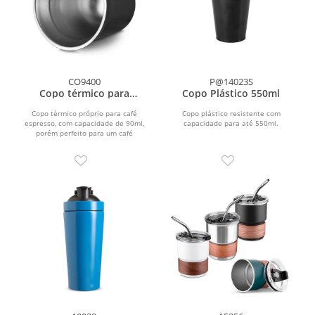
CO9400
P@14023S
Copo térmico para
Copo Plástico 550ml
espresso
Copo térmico próprio para café
Copo plástico resistente com
espresso, com capacidade de 90ml,
capacidade para até 550ml.
porém perfeito para um café
espresso de 40ml. Parede...