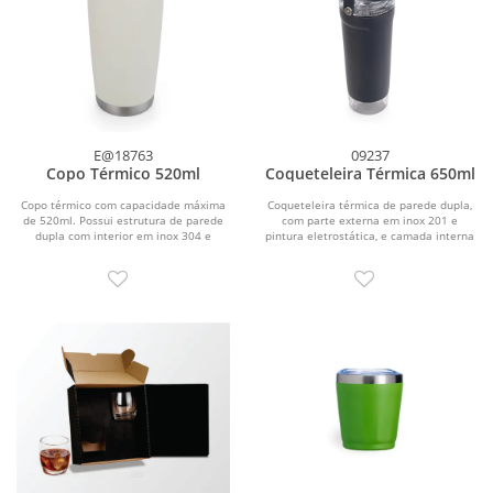
E@18763
09237
Copo Térmico 520ml
Coqueteleira Térmica 650ml
Copo térmico com capacidade máxima
Coqueteleira térmica de parede dupla,
de 520ml. Possui estrutura de parede
com parte externa em inox 201 e
dupla com interior em inox 304 e
pintura eletrostática, e camada interna
exterior em inox...
em inox 304...