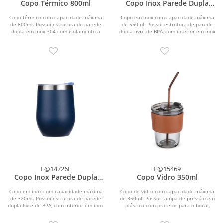
Copo Térmico 800ml
Copo Inox Parede Dupla
550ml
Copo térmico com capacidade máxima
Copo em inox com capacidade máxima
de 800ml. Possui estrutura de parede
de 550ml. Possui estrutura de parede
dupla em inox 304 com isolamento a
dupla livre de BPA, com interior em inox
vácuo e...
304 e...
E@14726F
E@15469
Copo Inox Parede Dupla
Copo Vidro 350ml
320ml
Copo em inox com capacidade máxima
Copo de vidro com capacidade máxima
de 320ml. Possui estrutura de parede
de 350ml. Possui tampa de pressão em
dupla livre de BPA, com interior em inox
plástico com protetor para o bocal,
304 e...
além de...