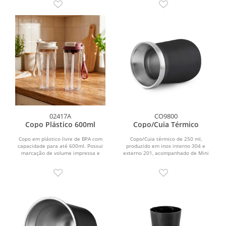
02417A
CO9800
Copo Plástico 600ml
Copo/Cuia Térmico
Copo em plástico livre de BPA com
Copo/Cuia térmico de 250 ml,
capacidade para até 600ml. Possui
produzido em inox interno 304 e
marcação de volume impressa e
externo 201, acompanhado de Mini
tampa rosqueável com...
Bomba (18 cm) em inox.