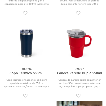
externo em polipropileno (PP) e
600ml. Possui estrutura de parede
capacidade para até 480ml. Apresenta
dupla com interior em inox 304 e
tampa rosqueável em...
exterior em inox...
18763A
09227
Copo Térmico 550ml
Caneca Parede Dupla 550ml
Copo térmico em aço inox 304, com
Caneca de parede dupla com interior
capacidade máxima de 550 ml.
em inox 304, revestimento externo e
Apresenta construção em parede dupla
alça em plástico polipropileno (PP) e
e tampa plástica...
capacidade...