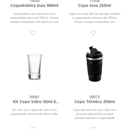
19039
15356
Coqueteleira Inox 900ml
Copo Inox 250ml
Coqueteleira em aço inox com
Copo em inox 304 de parede simples
capacidade para até 900ml. Possui
e capacidade máxima de 250ml.
tampa rosqueável em plástico com
Possui tampa rosqueável em
abertura para o bocal...
plástico com protetor para o...
09081
09073
Kit Copo Vidro 50ml 6
Copo Térmico 350ml
Peças
Kit com seis copos de vidro com
Copo térmico em inox 304 com
capacidade máxima de 50ml cada.
pintura eletrostática, base
antiderrapante e capacidade
máxima de 350ml. Possui estrutura
de...