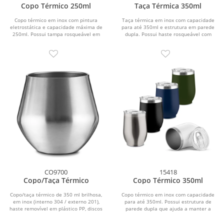
Copo Térmico 250ml
Taça Térmica 350ml
Copo térmico em inox com pintura
Taça térmica em inox com capacidade
eletrostática e capacidade máxima de
para até 350ml e estrutura em parede
250ml. Possui tampa rosqueável em
dupla. Possui haste rosqueável com
plástico e...
base...
CO9700
15418
Copo/Taça Térmico
Copo Térmico 350ml
Copo/taça térmico de 350 ml brilhosa,
Copo térmico em inox com capacidade
em inox (interno 304 / externo 201),
para até 350ml. Possui estrutura de
haste removível em plástico PP, discos
parede dupla que ajuda a manter a
de...
temperatura de...