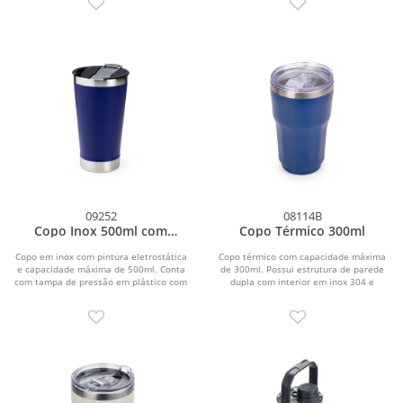
09252
08114B
Copo Inox 500ml com
Copo Térmico 300ml
Abridor
Copo em inox com pintura eletrostática
Copo térmico com capacidade máxima
e capacidade máxima de 500ml. Conta
de 300ml. Possui estrutura de parede
com tampa de pressão em plástico com
dupla com interior em inox 304 e
abertura...
exterior em inox...