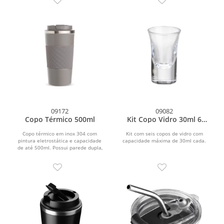
09172
09082
Copo Térmico 500ml
Kit Copo Vidro 30ml 6
Peças
Copo térmico em inox 304 com
Kit com seis copos de vidro com
pintura eletrostática e capacidade
capacidade máxima de 30ml cada.
de até 500ml. Possui parede dupla,
vedação a vácuo e...