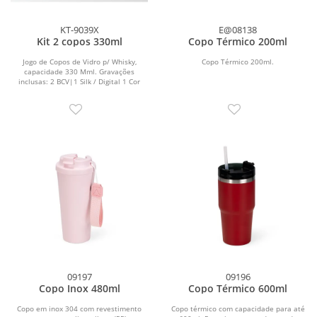
KT-9039X
E@08138
Kit 2 copos 330ml
Copo Térmico 200ml
Jogo de Copos de Vidro p/ Whisky,
Copo Térmico 200ml.
capacidade 330 Mml. Gravações
inclusas: 2 BCV|1 Silk / Digital 1 Cor
Embalagem: Caixa...
09197
09196
Copo Inox 480ml
Copo Térmico 600ml
Copo em inox 304 com revestimento
Copo térmico com capacidade para até