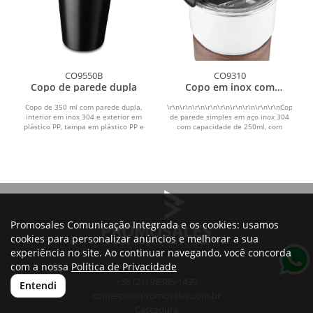
CO9550B
CO9310
Copo de parede dupla
Copo em inox com
canudo
Copo de 350 ml com parede dupla,
\r\n\r\n\r\n\r\n\r\n\r\n\r\n\r\n\r\nCopo
interior em inox 304 e exterior em
de parede simples em aço inox 304
plástico PP, tampa em plástico PP e
com capacidade de 250ml, com
acabamento com...
canudo em inox....
Promosales Comunicação Integrada e os cookies: usamos
cookies para personalizar anúncios e melhorar a sua
experiência no site. Ao continuar navegando, você concorda
com a nossa
Política de Privacidade
+55 (21) 98385-1439
Entendi
comercial@promosales.com.br
Cascadura