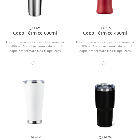
E@09292
09295
Copo Térmico 600ml
Copo Térmico 480ml
Copo térmico com capacidade máxima
Copo térmico com capacidade máxima
de 600ml. Possui estrutura de parede
de 480ml. Possui estrutura de parede
dupla em formato tipo tulipa, com
dupla em formato tipo tulipa, com
interior em inox...
interior em inox...
09242
E@09296