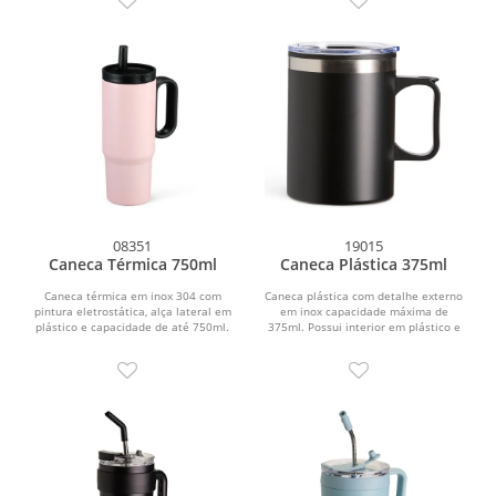
08351
19015
Caneca Térmica 750ml
Caneca Plástica 375ml
Caneca térmica em inox 304 com
Caneca plástica com detalhe externo
pintura eletrostática, alça lateral em
em inox capacidade máxima de
plástico e capacidade de até 750ml.
375ml. Possui interior em plástico e
Conta com...
base emborrachada...