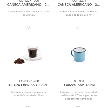
CO-42271-900
CO-42271
CANECA AMERICANO - 270
CANECA AMERICANO - 270
ML
ML
Caneca americano com capacidade
Caneca americano em vidro com
de 270 ml.
capacidade de 270 ml.
CO-03081-900
03590A
XICARA EXPRESS C/ PIRES
Caneca Inox 370ml
AMERICANO - 90 ML
Xícara americano com pires em
Caneca em inox com capacidade
vidro.\nCapacidade: 90 ml
máxima de 370ml e pintura de
acabamento esmaltado.