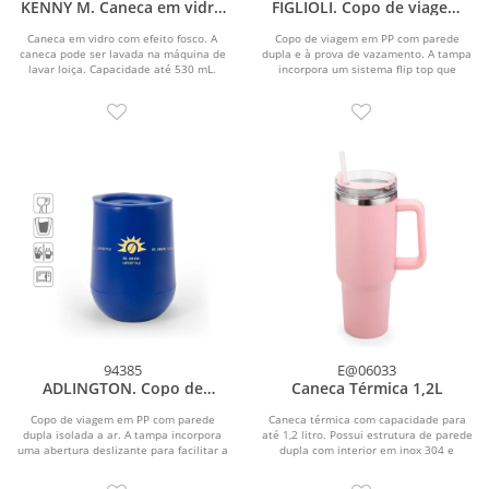
KENNY M. Caneca em vidro
FIGLIOLI. Copo de viagem
com efeito fosco (530 mL)
em PP com parede dupla e
à prova de vazamento
Caneca em vidro com efeito fosco. A
Copo de viagem em PP com parede
caneca pode ser lavada na máquina de
dupla e à prova de vazamento. A tampa
lavar loiça. Capacidade até 530 mL.
incorpora um sistema flip top que
Fornecida em...
permite manter...
94385
E@06033
ADLINGTON. Copo de
Caneca Térmica 1,2L
viagem em PP com parede
dupla isolada a ar
Copo de viagem em PP com parede
Caneca térmica com capacidade para
dupla isolada a ar. A tampa incorpora
até 1,2 litro. Possui estrutura de parede
uma abertura deslizante para facilitar a
dupla com interior em inox 304 e
sua...
exterior em...