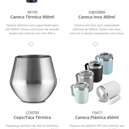
09195
O@03889
Caneca Térmica 900ml
Caneca Inox 400ml
Caneca térmica com capacidade para
Caneca em inox com capacidade
até 900ml. Possui estrutura de parede
máxima de 400ml. Conta com alça,
dupla com interior em inox 304 e
interior e tampa rosqueável com trava
exterior em inox...
de segurança em...
CO9700
15417
Copo/Taça Térmico
Caneca Plástica 450ml
Copo/taça térmico de 350 ml brilhosa,
Caneca em plástico PP com interior em