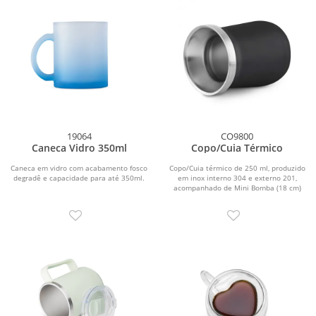
19064
CO9800
Caneca Vidro 350ml
Copo/Cuia Térmico
Caneca em vidro com acabamento fosco
Copo/Cuia térmico de 250 ml, produzido
degradê e capacidade para até 350ml.
em inox interno 304 e externo 201,
acompanhado de Mini Bomba (18 cm)
em inox.