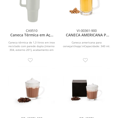
CA9510
VI-00361-900
Caneca Térmica em Aço
CANECA AMERICANA P/
Inox
CERVEJA/CHOPP - 340 ML
Caneca térmica de 1,3 litros em inox
Caneca americana para
reciclado com parede dupla (interno
cerveja/chopp.\nCapacidade: 340 ml.
304, externo 201), acabamento em
pintura a pó,...