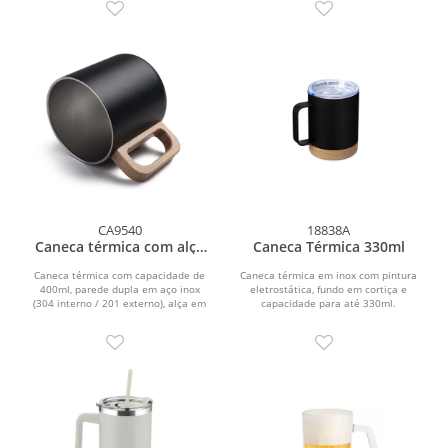
CA9540
18838A
Caneca térmica com alça
Caneca Térmica 330ml
em madeira
Caneca térmica com capacidade de
Caneca térmica em inox com pintura
400ml, parede dupla em aço inox
eletrostática, fundo em cortiça e
(304 interno / 201 externo), alça em
capacidade para até 330ml.
madeira.
Apresenta estrutura de...