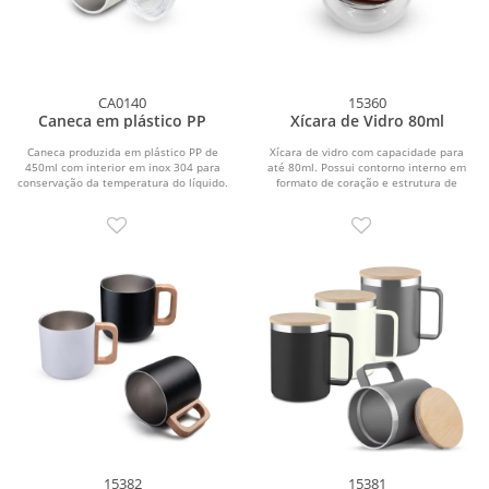
CA0140
15360
Caneca em plástico PP
Xícara de Vidro 80ml
Caneca produzida em plástico PP de
Xícara de vidro com capacidade para
450ml com interior em inox 304 para
até 80ml. Possui contorno interno em
conservação da temperatura do líquido.
formato de coração e estrutura de
Possui...
parede dupla...
15382
15381