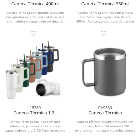
Caneca Térmica 400ml
Caneca Térmica 350ml
Caneca térmica com parede dupla em
Caneca térmica em inox com pintura
inox, pintura externa eletrostática, alça
eletrostática e capacidade de até
em madeira e capacidade máxima de
350ml. Apresenta estrutura de parede
400ml.
dupla,...
15380
CA9530
Caneca Térmica 1,3L
Caneca Térmica
Caneca térmica em inox com alça
Caneca térmica 400ml, produzida em
reforçada, pintura eletrostática e
inox reciclado (304 interno / 201
capacidade para até 1,3 litro. Apresenta
externo), com tampa em bambu, pintura
estrutura...
a pó.