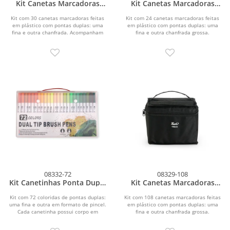
Kit Canetas Marcadoras
Kit Canetas Marcadoras
Pontas Duplas 30 Cores
Pontas Duplas 24 Cores
Kit com 30 canetas marcadoras feitas
Kit com 24 canetas marcadoras feitas
em plástico com pontas duplas: uma
em plástico com pontas duplas: uma
fina e outra chanfrada. Acompanham
fina e outra chanfrada grossa.
bolsa com alça...
Acompanham bolsa com...
08332-72
08329-108
Kit Canetinhas Ponta Dupla
Kit Canetas Marcadoras
72 Cores
Pontas Duplas 108 Cores
Kit com 72 coloridas de pontas duplas:
Kit com 108 canetas marcadoras feitas
uma fina e outra em formato de pincel.
em plástico com pontas duplas: uma
Cada canetinha possui corpo em
fina e outra chanfrada grossa.
plástico e...
Acompanham bolsa...