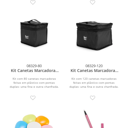
08329-80
08329-120
Kit Canetas Marcadoras
Kit Canetas Marcadoras
Pontas Duplas com 80
Pontas Duplas com 120
Cores
Cores
Kit com 80 canetas marcadoras
Kit com 120 canetas marcadoras
feitas em plástico com pontas
feitas em plástico com pontas
duplas: uma fina e outra chanfrada.
duplas: uma fina e outra chanfrada.
Acompanham bolsa com alça...
Acompanham bolsa com alça...