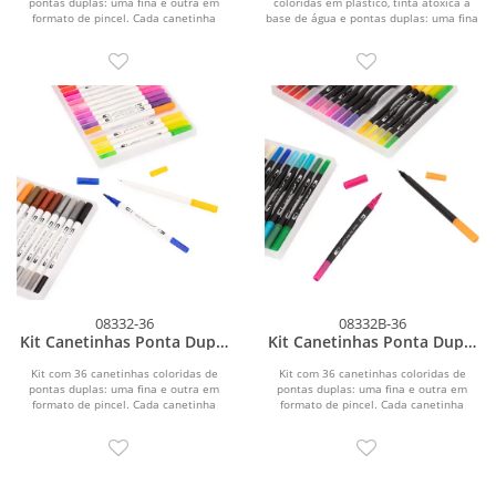
pontas duplas: uma fina e outra em
coloridas em plástico, tinta atóxica à
formato de pincel. Cada canetinha
base de água e pontas duplas: uma fina
possui corpo leve em...
e outra em...
08332-36
08332B-36
Kit Canetinhas Ponta Dupla
Kit Canetinhas Ponta Dupla
36 Cores
36 Cores
Kit com 36 canetinhas coloridas de
Kit com 36 canetinhas coloridas de
pontas duplas: uma fina e outra em
pontas duplas: uma fina e outra em
formato de pincel. Cada canetinha
formato de pincel. Cada canetinha
possui corpo leve em...
possui corpo leve em...