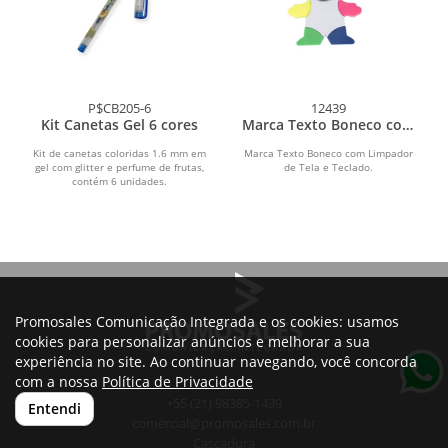
P$CB205-6
12439
Kit Canetas Gel 6 cores
Marca Texto Boneco com
Limpador de Tela e
Teclado
Kit de canetas coloridas 1.6 mm em
Marca Texto Boneco com Limpador
gel com glitter e perfume de frutas,
de Tela e Teclado.
contém 6 unidades.
Promosales Comunicação Integrada e os cookies: usamos
cookies para personalizar anúncios e melhorar a sua
experiência no site. Ao continuar navegando, você concorda
com a nossa
Política de Privacidade
+55 (21) 98385-1439
Entendi
comercial@promosales.com.br
Cascadura