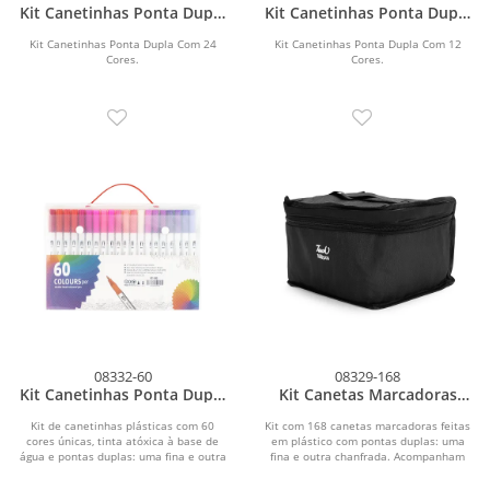
Kit Canetinhas Ponta Dupla
Kit Canetinhas Ponta Dupla
Com 24 Cores
Com 12 Cores
Kit Canetinhas Ponta Dupla Com 24
Kit Canetinhas Ponta Dupla Com 12
Cores.
Cores.
08332-60
08329-168
Kit Canetinhas Ponta Dupla
Kit Canetas Marcadoras
Com 60 Cores
Pontas Duplas com 168
Cores
Kit de canetinhas plásticas com 60
Kit com 168 canetas marcadoras feitas
cores únicas, tinta atóxica à base de
em plástico com pontas duplas: uma
água e pontas duplas: uma fina e outra
fina e outra chanfrada. Acompanham
em...
bolsa com alça...