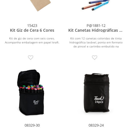
15423
P@1881-12
Kit Giz de Cera 6 Cores
Kit Canetas Hidrográficas 12
Cores
Kit de giz de cera com seis cores.
Kit com 12 canetas coloridas de tinta
Acompanha embalagem em papel kraft.
hidrográfica lavável, ponta em formato
de pincel e carimbo embutido na
tampa....
08329-30
08329-24