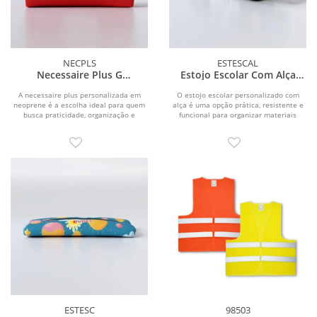
NECPLS
ESTESCAL
Necessaire Plus G
Estojo Escolar Com Alça
Personalizada
Personalizado
A necessaire plus personalizada em
O estojo escolar personalizado com
neoprene é a escolha ideal para quem
alça é uma opção prática, resistente e
busca praticidade, organização e
funcional para organizar materiais
durabilidade no...
escolares...
ESTESC
98503