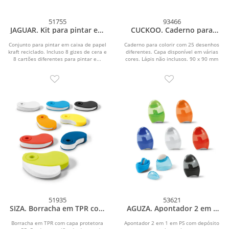
51755
93466
JAGUAR. Kit para pintar em
CUCKOO. Caderno para
caixa de cartão
colorir com 25 desenhos
diferentes
Conjunto para pintar em caixa de papel
Caderno para colorir com 25 desenhos
kraft reciclado. Incluso 8 gizes de cera e
diferentes. Capa disponível em várias
8 cartões diferentes para pintar e...
cores. Lápis não inclusos. 90 x 90 mm
51935
53621
SIZA. Borracha em TPR com
AGUZA. Apontador 2 em 1
capa protetora em PP
em PS com depósito
transparente e borracha
Borracha em TPR com capa protetora
Apontador 2 em 1 em PS com depósito