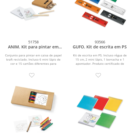
51758
93566
ANIM. Kit para pintar em
GUFO. Kit de escrita em PS
caixa de papel kraft
reciclado
Conjunto para pintar em caixa de papel
Kit de escrita em PS. Incluso régua de
kraft reciclado. Incluso 6 mini lápis de
15 cm, 2 mini lápis, 1 borracha e 1
cor e 15 cartões diferentes para
apontador. Produto certificado de
pintar....
acordo com a...