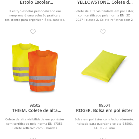
Estojo Escolar
YELLOWSTONE. Colete de
Personalizado
alta visibilidade em
poliéster
O estojo escolar personalizado em
Colete de alta visibilidade em poliéster,
neoprene é uma solução prática e
com certificado pela norma EN ISO
resistente para organizar lápis, canetas,
20471 classe 2. Colete refletivo com 2
borrachas,...
bandas...
98502
98504
THIEM. Colete de alta
ROGER. Bolsa em poliéster
visibilidade em poliéster
Colete de alta visibilidade em poliéster
Bolsa em poliéster com fecho aderente.
com certificado pela norma EN 17353.
Indicada para guardar o colete 98503.
Colete refletivo com 2 bandas
145 x 220 mm
refletoras...